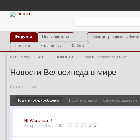
Форумы
Пользователи
Просмотр новых публика
Галерея
Календарь
Файлы
MTB-FoRuM
→
ALL
→
+ НОВОСТИ
→
Новости Велосипеда в мире
Новости Велосипеда в мире
Страница 1 из 1
По дате посл. сообщения
По дате создания
Самые обсуждаемые
NEW железо !
Автор dp ,
08 мая 2007
1
2
3
47 →