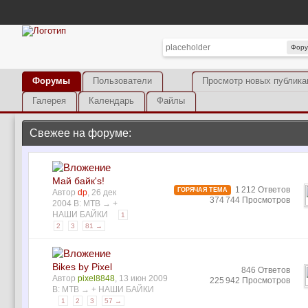
Фор
Форумы
Пользователи
Просмотр новых публика
Галерея
Календарь
Файлы
Свежее на форуме:
Май байк's!
1 212 Ответов
ГОРЯЧАЯ ТЕМА
Автор
dp
, 26 дек
374 744 Просмотров
2004 В:
MTB
→
+
НАШИ БАЙКИ
1
2
3
81 →
Bikes by Pixel
846 Ответов
Автор
pixel8848
, 13 июн 2009
225 942 Просмотров
В:
MTB
→
+ НАШИ БАЙКИ
1
2
3
57 →