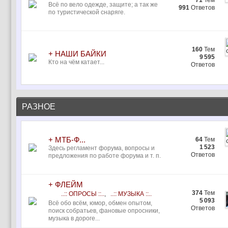
71
Тем
Всё по вело одежде, защите; а так же
991
Ответов
по туристической снаряге.
160
Тем
+ НАШИ БАЙКИ
9 595
Кто на чём катает...
Ответов
РАЗНОЕ
+ MTБ-Ф...
64
Тем
1 523
Здесь регламент форума, вопросы и
Ответов
предложения по работе форума и т. п.
+ ФЛЕЙМ
374
Тем
..:: ОПРОСЫ ::..
,
..:: МУЗЫКА ::..
5 093
Всё обо всём, юмор, обмен опытом,
Ответов
поиск собратьев, фановые опросники,
музыка в дороге...