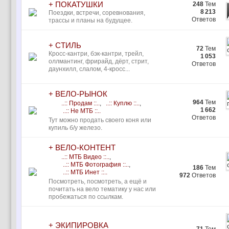
+ ПОКАТУШКИ
248
Тем
8 213
Поездки, встречи, соревнования,
Ответов
трассы и планы на будущее.
+ СТИЛЬ
72
Тем
Кросс-кантри, бэк-кантри, трейл,
1 053
оллмантинг, фрирайд, дёрт, стрит,
Ответов
даунхилл, слалом, 4-кросс...
+ ВЕЛО-РЫНОК
964
Тем
..:: Продам ::..
,
..:: Куплю ::..
,
1 662
..:: Не МТБ ::..
Ответов
Тут можно продать своего коня или
купиль б/у железо.
+ ВЕЛО-КОНТЕНТ
..:: МТБ Видео ::..
,
..:: МТБ Фотография ::..
,
186
Тем
..:: МТБ Инет ::..
972
Ответов
Посмотреть, посмотреть, а ещё и
почитать на вело тематику у нас или
пробежаться по ссылкам.
+ ЭКИПИРОВКА