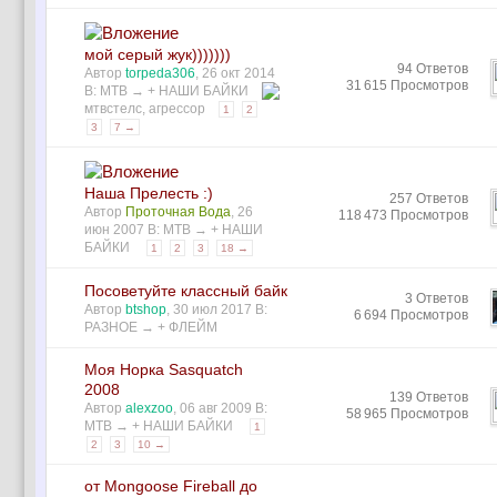
мой серый жук)))))))
94 Ответов
Автор
torpeda306
, 26 окт 2014
31 615 Просмотров
В:
MTB
→
+ НАШИ БАЙКИ
мтвстелс
,
агрессор
1
2
3
7 →
Наша Прелесть :)
257 Ответов
Автор
Проточная Вода
, 26
118 473 Просмотров
июн 2007 В:
MTB
→
+ НАШИ
БАЙКИ
1
2
3
18 →
Посоветуйте классный байк
3 Ответов
Автор
btshop
, 30 июл 2017 В:
6 694 Просмотров
РАЗНОЕ
→
+ ФЛЕЙМ
Моя Норка Sasquatch
2008
139 Ответов
Автор
alexzoo
, 06 авг 2009 В:
58 965 Просмотров
MTB
→
+ НАШИ БАЙКИ
1
2
3
10 →
от Mongoose Fireball до