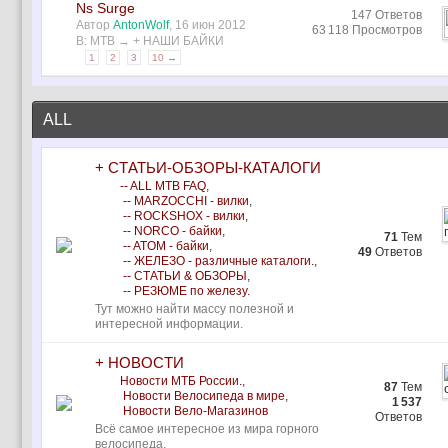
Ns Surge
147 Ответов
Автор
AntonWolf
, 16 июн 2012
63 118 Просмотров
В:
MTB
→
+ НАШИ БАЙКИ
1
2
3
10 →
ALL
+ СТАТЬИ-ОБЗОРЫ-КАТАЛОГИ
-- ALL MTB FAQ
,
-- MARZOCCHI - вилки
,
-- ROCKSHOX - вилки
,
-- NORCO - байки
,
71
Тем
-- ATOM - байки
,
49
Ответов
-- ЖЕЛЕЗО - различные каталоги.
,
-- СТАТЬИ & ОБЗОРЫ
,
-- РЕЗЮМЕ по железу.
Тут можно найти массу полезной и
интересной информации.
+ НОВОСТИ
Новости МТБ России.
,
87
Тем
Новости Велосипеда в мире
,
1 537
Новости Вело-Магазинов
Ответов
Всё самое интересное из мира горного
велосипеда.