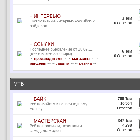
+ ИНТЕРВЬЮ
3
Тем
Эксклюзивные интервью Российских
0
Ответов
райдеров.
+ ССЫЛКИ
Последнее обновление от 18.09.11
6
Тем
(всего более 230 фирм)
0
Ответов
-<
производители
>- -<
магазины
>- -<
райдеры
>- -<
защита
>- -<
резина
>-
MTB
+ БАЙК
755
Тем
10 564
Всё по байкам и велосипедному
Ответов
железу.
+ МАСТЕРСКАЯ
347
Тем
4 298
Всё по поломкам, починкам и
Ответов
самоделкам здесь.