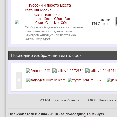
+ Тусовки и просто места
катания Москвы
..: СВао - Вао - ЮВао :..
,
..: Цао - Юао - ЮЗао - Зао :..
,
16
Тем
..: Сзао - Сао - Мос.Обл! :..
176
Ответов
Свободное общение на велосипедные
и не очень велосипедные темы
байкером живущих или постоянно
катающих рядом.
Последние изображения из галереи
49 164
Всего сообщений
2 927
Пользовате
Пользователей онлайн: 10 (за последние 15 минут)