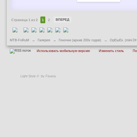
ВПЕРЕД
Страница 1 из 2
1
2
MTB-FoRuM
→
Галерея
→
Гоночки (архив 200х годов)
→
ОрЕшЕк. (mini D
Использовать мобильную версию
Изменить стиль
П
Light Style
©
by Fisana