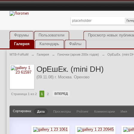
Гале
Форумы
Пользователи
Просмотр новых публика
Галерея
Календарь
Файлы
MTB-FoRuM
→
Галерея
→
Гоночки (архив 200х годов)
→
ОрЕшЕк. (mini D
ОрЕшЕк. (mini DH)
(09.11.08) г. Москва. Орехово
ВПЕРЕД
Страница 1 из 2
1
2
Сортировка:
Дата
Просмотры
Рейтинг
Комментарии
Имя