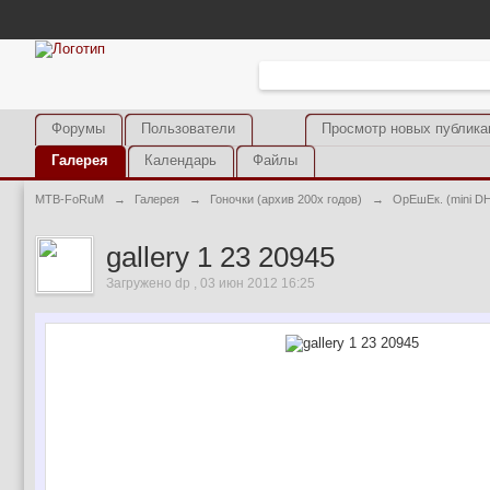
Форумы
Пользователи
Просмотр новых публика
Галерея
Календарь
Файлы
MTB-FoRuM
→
Галерея
→
Гоночки (архив 200х годов)
→
ОрЕшЕк. (mini D
gallery 1 23 20945
Загружено dp , 03 июн 2012 16:25