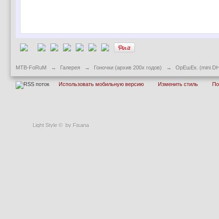
MTB-FoRuM
→
Галерея
→
Гоночки (архив 200х годов)
→
ОрЕшЕк. (mini D
Использовать мобильную версию
Изменить стиль
П
Light Style
©
by Fisana