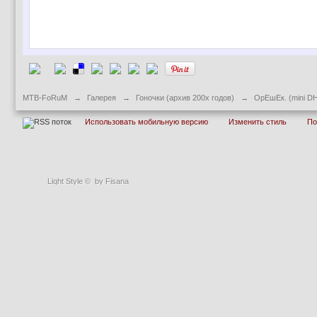
MTB-FoRuM
→
Галерея
→
Гоночки (архив 200х годов)
→
ОрЕшЕк. (mini D
Использовать мобильную версию
Изменить стиль
П
Light Style
©
by Fisana