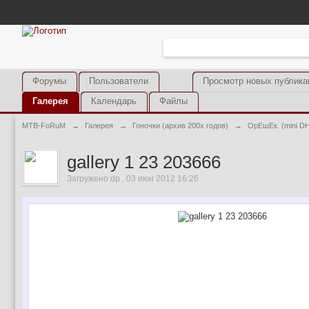
Форумы
Пользователи
Просмотр новых публика
Галерея
Календарь
Файлы
MTB-FoRuM
→
Галерея
→
Гоночки (архив 200х годов)
→
ОрЕшЕк. (mini D
gallery 1 23 203666
Загружено dp , 03 июн 2012 16:26