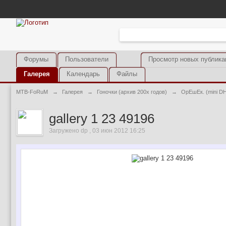
Форумы
Пользователи
Просмотр новых публика
Галерея
Календарь
Файлы
MTB-FoRuM
→
Галерея
→
Гоночки (архив 200х годов)
→
ОрЕшЕк. (mini D
gallery 1 23 49196
Загружено dp , 03 июн 2012 16:25