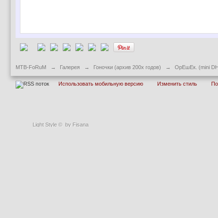
MTB-FoRuM
→
Галерея
→
Гоночки (архив 200х годов)
→
ОрЕшЕк. (mini D
Использовать мобильную версию
Изменить стиль
П
Light Style
©
by Fisana