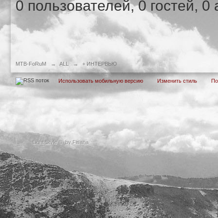
0 пользователей, 0 гостей, 
MTB-FoRuM
→
ALL
→
+ ИНТЕРВЬЮ
Использовать мобильную версию
Изменить стиль
П
Light Style
©
by Fisana