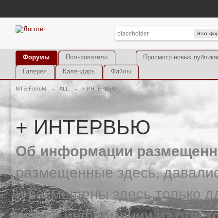
Этот фо
Форумы
Пользователи
Просмотр новых публика
Галерея
Календарь
Файлы
MTB-FoRuM
→
ALL
→
+ ИНТЕРВЬЮ
+ ИНТЕРВЬЮ
Об информации размещенно
размещенные здесь, давалис
и размещены здесь только д
любой информации из ответ