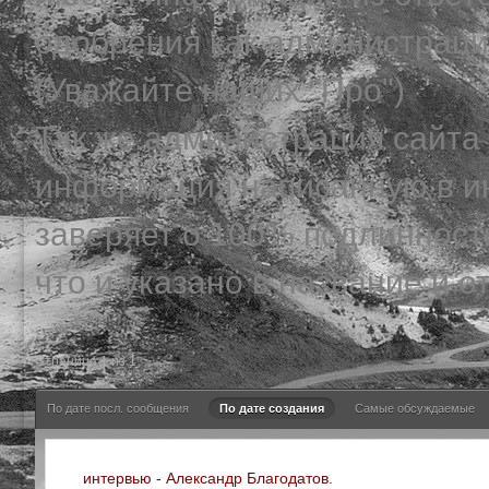
одобрения как администрации
(Уважайте наших "Про")
Так же администрация сайта 
информация написанную в ин
заверяет о 100% подлинности
что и указано в название и о
Страница 1 из 1
По дате посл. сообщения
По дате создания
Самые обсуждаемые
интервью - Александр Благодатов.