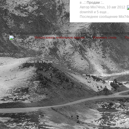
в
..:: Продам ::..
Автор Mix74rus, 10 авг 2012
downhill
и 5 еще...
Последнее сообщение Mix74r
Использовать мобильную версию
Изменить стиль
П
Light Style
©
by Fisana