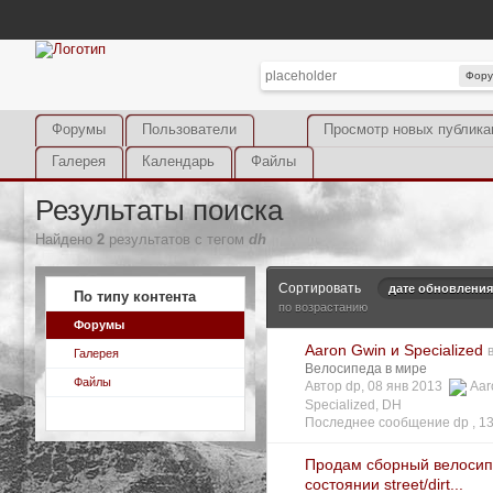
Фор
Форумы
Пользователи
Просмотр новых публика
Галерея
Календарь
Файлы
Результаты поиска
Найдено
2
результатов с тегом
dh
Сортировать
дате обновления
По типу контента
по возрастанию
Форумы
Aaron Gwin и Specialized
Галерея
Велосипеда в мире
Файлы
Автор dp, 08 янв 2013
Aar
Specialized
,
DH
Последнее сообщение dp ,
13
Продам сборный велосип
состоянии street/dirt...