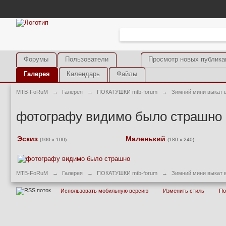
Форумы
Пользователи
Просмотр новых публика
Галерея
Календарь
Файлы
MTB-FoRuM
→
Галерея
→
ПОКАТУШКИ mtb-forum
→
Зимний мини выкат 
фотографу видимо было страшно
Эскиз
Маленький
(100 x 100)
(180 x 240)
MTB-FoRuM
→
Галерея
→
ПОКАТУШКИ mtb-forum
→
Зимний мини выкат 
Использовать мобильную версию
Изменить стиль
П