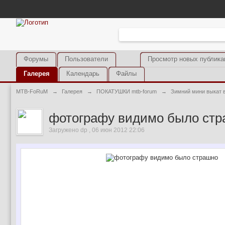
Форумы
Пользователи
Просмотр новых публика
Галерея
Календарь
Файлы
MTB-FoRuM
→
Галерея
→
ПОКАТУШКИ mtb-forum
→
Зимний мини выкат 
фотографу видимо было ст
Загружено dp , 06 июн 2012 22:06