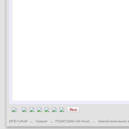
MTB-FoRuM
→
Галерея
→
ПОКАТУШКИ mtb-forum
→
Зимний мини выкат 