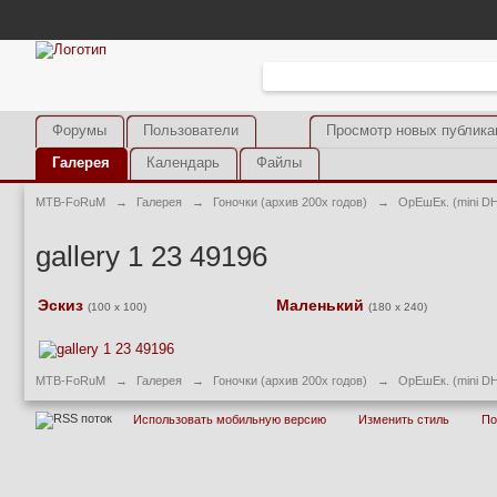
Форумы
Пользователи
Просмотр новых публика
Галерея
Календарь
Файлы
MTB-FoRuM
→
Галерея
→
Гоночки (архив 200х годов)
→
ОрЕшЕк. (mini D
gallery 1 23 49196
Эскиз
Маленький
(100 x 100)
(180 x 240)
MTB-FoRuM
→
Галерея
→
Гоночки (архив 200х годов)
→
ОрЕшЕк. (mini D
Использовать мобильную версию
Изменить стиль
П