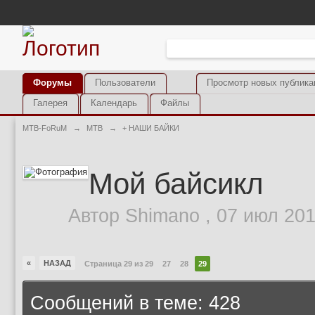
Форумы
Пользователи
Просмотр новых публика
Галерея
Календарь
Файлы
MTB-FoRuM
→
MTB
→
+ НАШИ БАЙКИ
Мой байсикл
Автор
Shimano
,
07 июл 201
«
НАЗАД
Страница 29 из 29
27
28
29
Сообщений в теме: 428