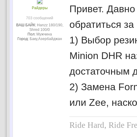
Привет. Давно
Райдеры
703 сообщений
обратиться за
ВАШ БАЙК:
Hanzz 180/190,
Shred 100/0
Пол:
Мужчина
1) Выбор резины
Город:
Баку,Азербайджан
Minion DHR на
достаточным д
2) Замена For
или Zee, наск
Ride Hard, Ride Fr