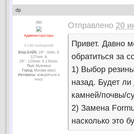
dp
|dp|
Отправлено
20 и
Администраторы
Привет. Давно м
9 148 сообщений
ВАШ БАЙК:
29" - 0mm. X
обратиться за с
127mm. &
29" - 125mm. X 135mm.
Пол:
Мужчина
1) Выбор резины.
Город:
Москва (вао)
Интересы:
ковыряться в
носу.
назад. Будет ли
камней/почвы/су
2) Замена Formu
насколько это б