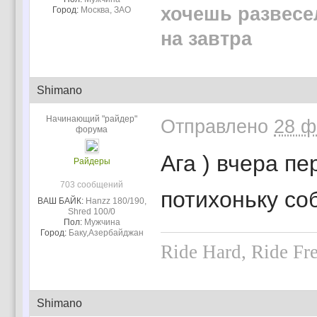
хочешь развесе
Город:
Москва, ЗАО
на завтра
Shimano
Начинающий "райдер"
Отправлено
28 ф
форума
Ага ) вчера пе
Райдеры
703 сообщений
потихоньку со
ВАШ БАЙК:
Hanzz 180/190,
Shred 100/0
Пол:
Мужчина
Город:
Баку,Азербайджан
Ride Hard, Ride Fr
Shimano