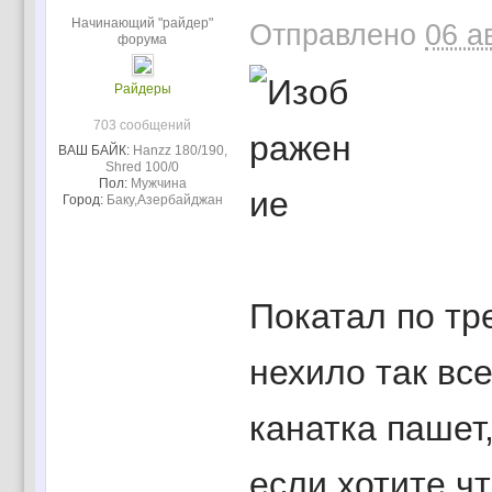
Начинающий "райдер"
Отправлено
06 а
форума
Райдеры
703 сообщений
ВАШ БАЙК:
Hanzz 180/190,
Shred 100/0
Пол:
Мужчина
Город:
Баку,Азербайджан
Покатал по тр
нехило так вс
канатка пашет
если хотите ч