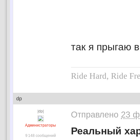
так я прыгаю в
Ride Hard, Ride Fr
dp
|dp|
Отправлено
23 ф
Администраторы
Реальный хар
9 148 сообщений