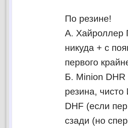
По резине!
А. Хайроллер 
никуда + с по
первого крайн
Б. Minion DHR
резина, чисто
DHF (если пер
сзади (но спе