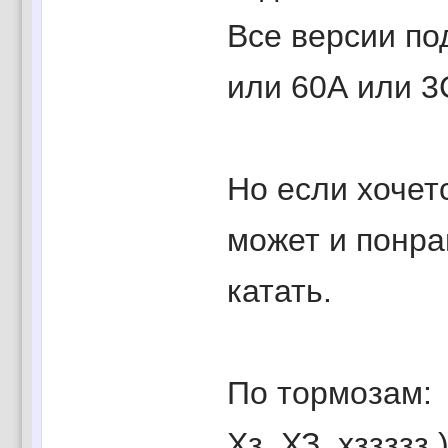
Все версии по
или 60А или 3
Но если хочетс
может и понра
катать.
По тормозам:
Хз, ХЗ, хззззз )