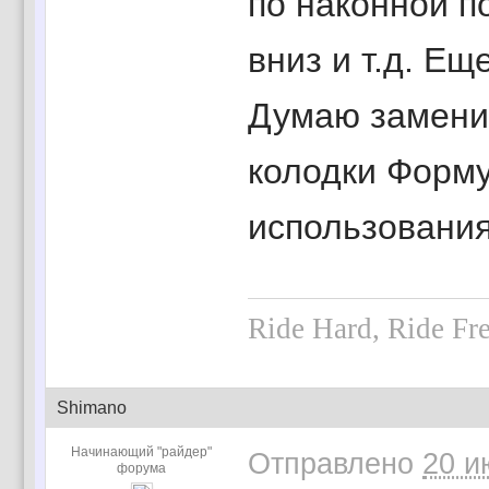
по наконной п
вниз и т.д. Е
Думаю заменит
колодки Форму
использования
Ride Hard, Ride Fr
Shimano
Начинающий "райдер"
Отправлено
20 и
форума