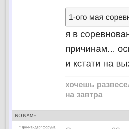
1-ого мая сорев
я в соревнован
причинам... ос
и кстати на в
хочешь развесе
на завтра
NO NAME
"Про-Райдер" форума