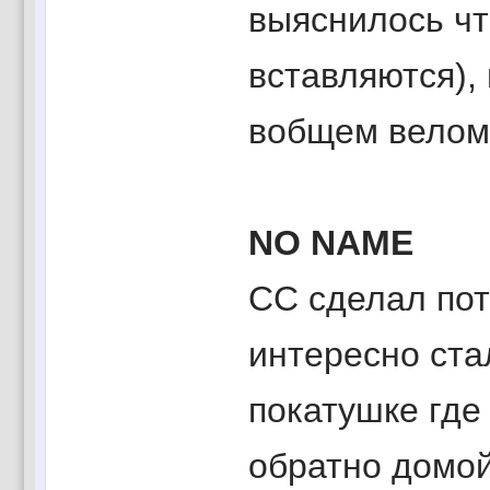
выяснилось чт
вставляются), 
вобщем веломи
NO NAME
CC сделал пото
интересно стал
покатушке где 
обратно домой