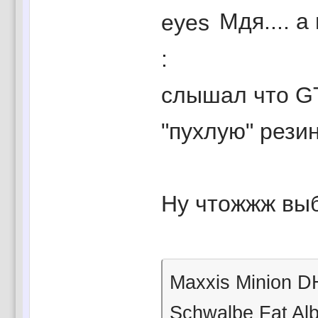
Мдя.... а
слышал что G
"пухлую" резин
Ну чтожжж выб
Maxxis Minion D
Schwalbe Fat Alb