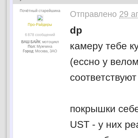
Почётный старейшина
Отправлено
29 а
Про-Райдеры
dp
6 878 сообщений
ВАШ БАЙК:
мотоцикл
камеру тебе ку
Пол:
Мужчина
Город:
Москва, ЗАО
(ессно у вело
соответствуют 
покрышки себе
UST - у них р