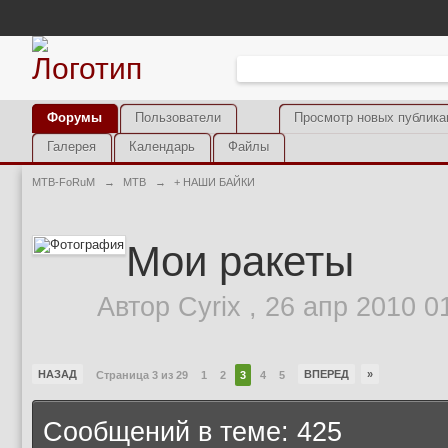
Форумы
Пользователи
Просмотр новых публика
Галерея
Календарь
Файлы
MTB-FoRuM
→
MTB
→
+ НАШИ БАЙКИ
Мои ракеты
Автор
Cyrix
,
26 апр 2010 0
НАЗАД
ВПЕРЕД
»
Страница 3 из 29
1
2
3
4
5
Сообщений в теме: 425