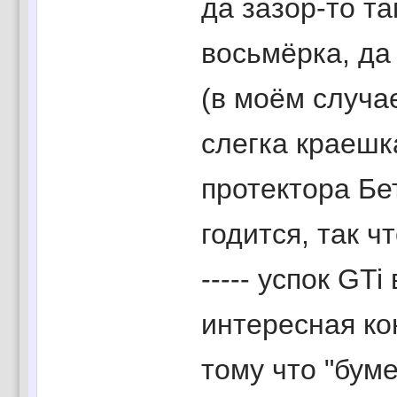
да зазор-то та
восьмёрка, да
(в моём случа
слегка краешк
протектора Бет
годится, так ч
----- успок GTi
интересная кон
тому что "буме