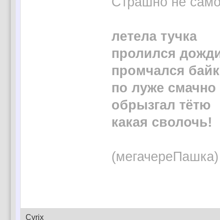
Страшно не само 
летела тучка
пролился дожд
промчался байк
по луже смачно
обрызгал тётю
какая сволочь!
(мегачереПашка)
Cyrix