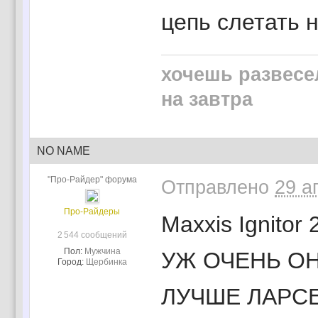
цепь слетать н
хочешь развесе
на завтра
NO NAME
"Про-Райдер" форума
Отправлено
29 а
Про-Райдеры
Maxxis Ignit
2 544 сообщений
Пол:
Мужчина
УЖ ОЧЕНЬ ОН
Город:
Щербинка
ЛУЧШЕ ЛАРС