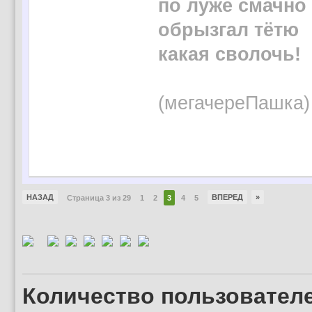
по луже смачно
обрызгал тётю
какая сволочь!
(мегачереПашка)
НАЗАД
ВПЕРЕД
»
Страница 3 из 29
1
2
3
4
5
Количество пользователе