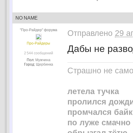
NO NAME
"Про-Райдер" форума
Отправлено
29 а
Про-Райдеры
Дабы не разво
2 544 сообщений
Пол:
Мужчина
Город:
Щербинка
Страшно не само 
летела тучка
пролился дожд
промчался байк
по луже смачно