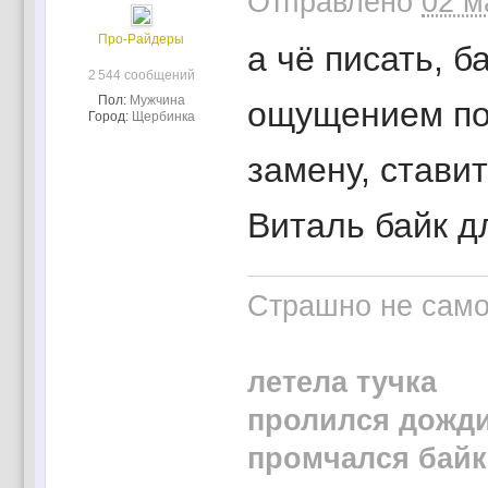
Отправлено
02 м
Про-Райдеры
а чё писать, б
2 544 сообщений
Пол:
Мужчина
ощущением под
Город:
Щербинка
замену, ставит
Виталь байк д
Страшно не само 
летела тучка
пролился дожд
промчался байк