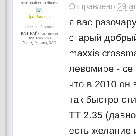
Почётный старейшина
Отправлено
29 а
Про-Райдеры
я вас разочару
6 878 сообщений
ВАШ БАЙК:
мотоцикл
старый добры
Пол:
Мужчина
Город:
Москва, ЗАО
maxxis crossma
левомире - се
что в 2010 он 
так быстро сти
TT 2.35 (давно
есть желание и