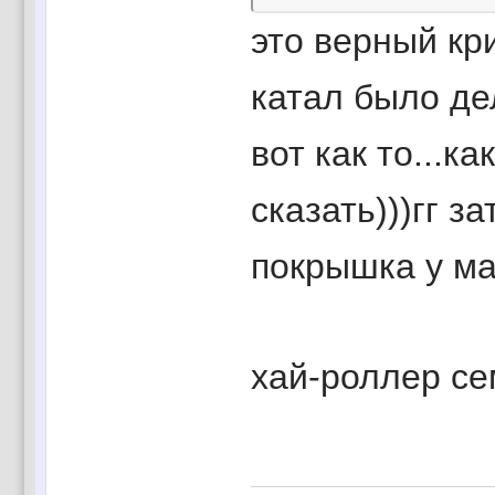
это верный кри
катал было де
вот как то...к
сказать)))гг з
покрышка у ма
хай-роллер с