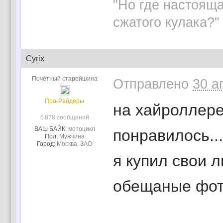
"Но где настояща
сжатого кулака?" 
Cyrix
Почётный старейшина
Отправлено
30 а
Про-Райдеры
на хайроллере 
6 878 сообщений
ВАШ БАЙК:
мотоцикл
понравилось..
Пол:
Мужчина
Город:
Москва, ЗАО
я купил свои 
обещаные фотк