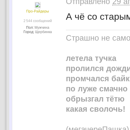
Отправлено
29 а
Про-Райдеры
А чё со стары
2 544 сообщений
Пол:
Мужчина
Город:
Щербинка
Страшно не само 
летела тучка
пролился дожд
промчался байк
по луже смачно
обрызгал тётю
какая сволочь!
(мегачереПашка)