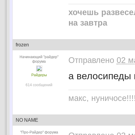
хочешь развесе
на завтра
frozen
Начинающий "райдер"
Отправлено
02 м
форума
а велосипеды 
Райдеры
614 сообщений
макс, нуничосе!!!!
NO NAME
"Про-Райдер" форума