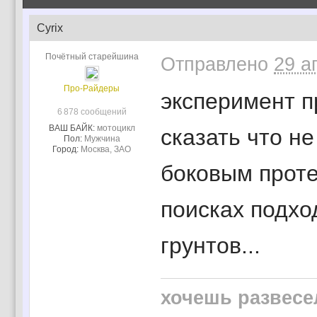
Cyrix
Почётный старейшина
Отправлено
29 а
Про-Райдеры
эксперимент пр
6 878 сообщений
ВАШ БАЙК:
мотоцикл
сказать что не
Пол:
Мужчина
Город:
Москва, ЗАО
боковым протек
поисках подхо
грунтов...
хочешь развесе