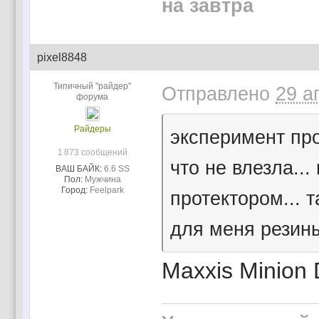
на завтра
pixel8848
Типичный "райдер"
Отправлено
29 а
форума
Райдеры
эксперимент про
1 873 сообщений
что не влезла...
ВАШ БАЙК:
6.6 SS
Пол:
Мужчина
Город:
Feelpark
протектором... 
для меня резины
Maxxis Minion 