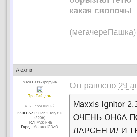
обрызгал тётю
какая сволочь!
(мегачереПашка)
Alexmg
Мега Батёк форума
Отправлено
29 а
Про-Райдеры
Maxxis Ignitor
4 021 сообщений
ВАШ БАЙК:
Giant Glory 8.0
ОЧЕНЬ ОН6А П
(2009)
Пол:
Мужчина
Город:
Москва ЮВАО
ЛАРСЕН ИЛИ Т