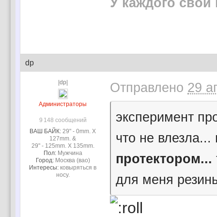
У каждого свой 
dp
|dp|
Отправлено
29 а
Администраторы
эксперимент про
9 148 сообщений
ВАШ БАЙК:
29" - 0mm. X
что не влезла...
127mm. &
29" - 125mm. X 135mm.
Пол:
Мужчина
протектором...
Город:
Москва (вао)
Интересы:
ковыряться в
носу.
для меня резины