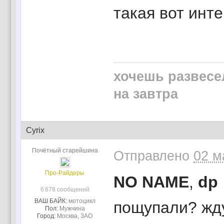
такая вот инте
хочешь развесе
на завтра
Cyrix
Почётный старейшина
Отправлено
02 м
Про-Райдеры
NO NAME
,
dp
6 878 сообщений
ВАШ БАЙК:
мотоцикл
пощупали? жду
Пол:
Мужчина
Город:
Москва, ЗАО