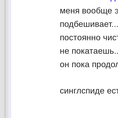
меня вообще э
подбешивает..
постоянно чист
не покатаешь.
он пока продол
синглспиде ест