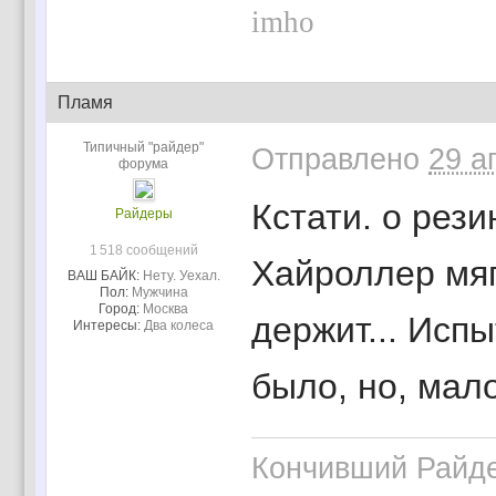
imho
Пламя
Типичный "райдер"
Отправлено
29 а
форума
Кстати. о рез
Райдеры
1 518 сообщений
Хайроллер мягк
ВАШ БАЙК:
Нету. Уехал.
Пол:
Мужчина
Город:
Москва
держит... Испы
Интересы:
Два колеса
было, но, мало
Кончивший Райд