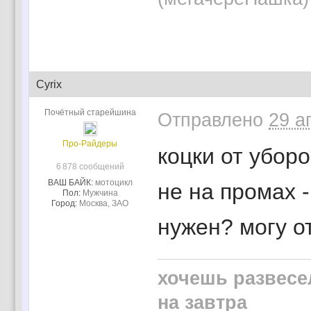
Cyrix
Почётный старейшина
Отправлено
29 а
Про-Райдеры
коцки от уборо
6 878 сообщений
ВАШ БАЙК:
мотоцикл
не на промах -
Пол:
Мужчина
Город:
Москва, ЗАО
нужен? могу о
хочешь развесе
на завтра