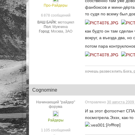
собственно там уже дово
Про-Райдеры
фанбоксов и мини-дёрта,
то судя по всему был дов
6 878 сообщений
ВАШ БАЙК:
мотоцикл
Пол:
Мужчина
как будто он там сделан 
Город:
Москва, ЗАО
вокруг, а въезда два, но 
потом пара контруклонов 
хочешь развеселить Бога, 
Cognomine
Начинающий "райдер"
Отправлено
30 августа 2009 
форума
И за этот фотоотчет СПА
посмотрела.Эээх, как-то 
Райдеры
[/offtop]
1 105 сообщений