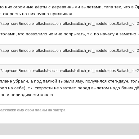
то них огромные дёрты с деревянными вылетами, типа тех, что в Ор
к. скорость на них нужна приличная.
.php?app=core&module=attach&section=attach&attach_rel_module=post&attach_id
столами, что позволило их мне попрыгать, т.к. по началу я заметн
.php?app=core&module=attach&section=attach&attach_rel_module=post&attach_id=
.php?app=core&module=attach&section=attach&attach_rel_module=post&attach_id=
лане убрали, а под палкой вырыли яму, получился степ-даун. толь
ил на себе), т.к. скорости не хватает. перед вылетом надо баник д
 но и периодически копают.
расскажи ему свои планы на завтра