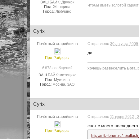
ВАШ БАЙК:
Дружок
Чтобы иметь золотой характ
Пол:
Женщина
Город:
Люблино
Cyrix
Почётный старейшина
Отправлено
30 августа 2009 
да
Про-Райдеры
6 878 сообщений
хочешь развеселить Бога, 
ВАШ БАЙК:
мотоцикл
Пол:
Мужчина
Город:
Москва, ЗАО
Cyrix
Почётный старейшина
Отправлено
11 июня 2012 - 
спот с моего последнег
Про-Райдеры
http://mtb-forum.ru/...&atta