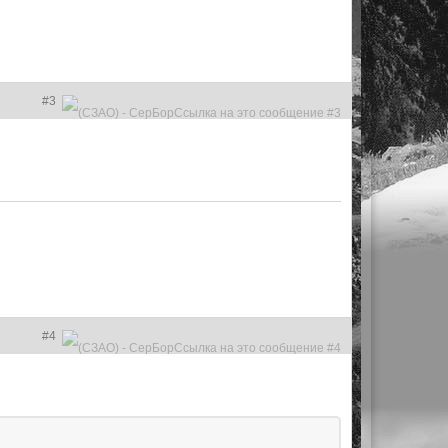
#3
#4