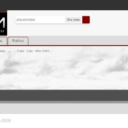
Эта тема
рь
Файлы
сквы
→
..: Сзао - Сао - Мос.Обл! :..
- 03:04