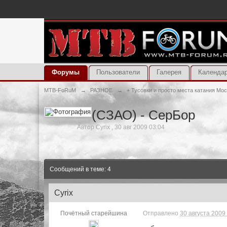
Форумы
Пользователи
Галерея
Календа
MTB-FoRuM
→
РАЗНОЕ
→
+ Тусовки и просто места катания Мо
(СЗАО) - СерБор
Автор
Cyrix
,
30 авг 2009 03:04
Сообщений в теме: 4
Cyrix
Почётный старейшина
Отправлено
30 августа 2009 