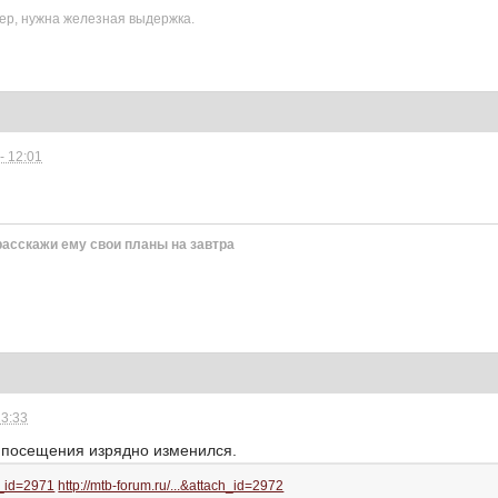
ер, нужна железная выдержка.
- 12:01
расскажи ему свои планы на завтра
23:33
о посещения изрядно изменился.
ch_id=2971
http://mtb-forum.ru/...&attach_id=2972