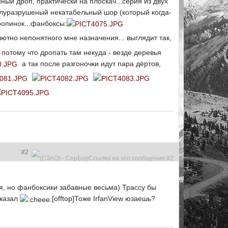
ный дроп, практически на плоскач...серия из двух
полуразрушеный некатабельный шор (который когда-
тропинок...фанбоксы:
ютно непонятного мне назначения... выглядит так,
, потому что дропать там некуда - везде деревья
а так после разгоночки идут пара дёртов,
#2
я, но фанбоксики забавные весьма) Трассу бы
оказал
[offtop]Тоже IrfanView юзаешь?