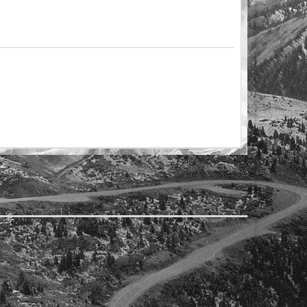
Обратно в ..: Сзао - Сао - Мос.Обл! :..