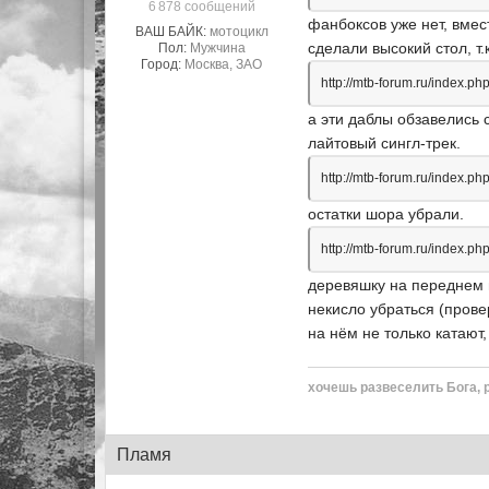
6 878 сообщений
фанбоксов уже нет, вмес
ВАШ БАЙК:
мотоцикл
сделали высокий стол, т.
Пол:
Мужчина
Город:
Москва, ЗАО
http://mtb-forum.ru/index
а эти даблы обзавелись 
лайтовый сингл-трек.
http://mtb-forum.ru/index
остатки шора убрали.
http://mtb-forum.ru/index
деревяшку на переднем п
некисло убраться (провер
на нём не только катают,
хочешь развеселить Бога, 
Пламя