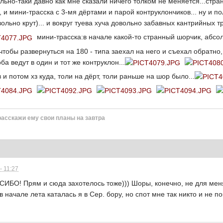
льно-таки давно как мне сказали ничего толком не меняется...стран
 и мини-трасска с 3-мя дёртами и парой контруклончиков... ну и 
ольно крут)... и вокруг туева хуча довольно забавных кантрийных 
мини-трасска:в начале какой-то странный шорчик, абсол
чтобы развернуться на 180 - типа заехал на него и съехал обратно
оба ведут в один и тот же контруклон...
и потом хз куда, толи на дёрт, толи раньше на шор было...
расскажи ему свои планы на завтра
- 11:27
СИБО! Прям и сюда захотелось тоже))) Шоры, конечно, не для мен
в начале лета каталась я в Сер. бору, но спот мне так никто и не п