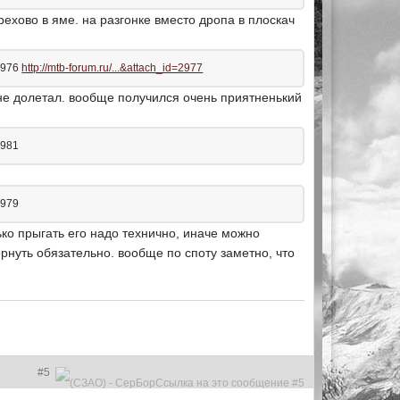
ехово в яме. на разгонке вместо дропа в плоскач
=2976
http://mtb-forum.ru/...&attach_id=2977
о не долетал. вообще получился очень приятненький
2981
2979
ко прыгать его надо технично, иначе можно
ёрнуть обязательно. вообще по споту заметно, что
#5