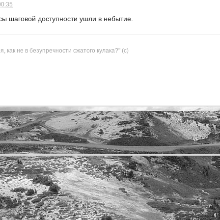
00:35
ы шаговой доступности ушли в небытие.
, как не в безупречности сжатого кулака?" (с)