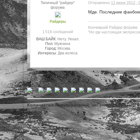
Типичный "райдер"
Отправлено
12 июня 2012 - 
форума
Мде. Последние фанбокс
Райдеры
Кончивший Райдер форума
1 518 сообщений
"Но где настоящая экспрессия
ВАШ БАЙК:
Нету. Уехал.
Пол:
Мужчина
Город:
Москва
Интересы:
Два колеса
Количество пользователей, читающих эту тему: 0
0 пользователей, 0 гостей, 0 анонимных