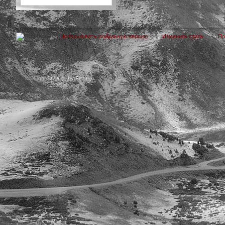
Использовать мобильную версию
Изменить стиль
П
Light Style
©
by Fisana