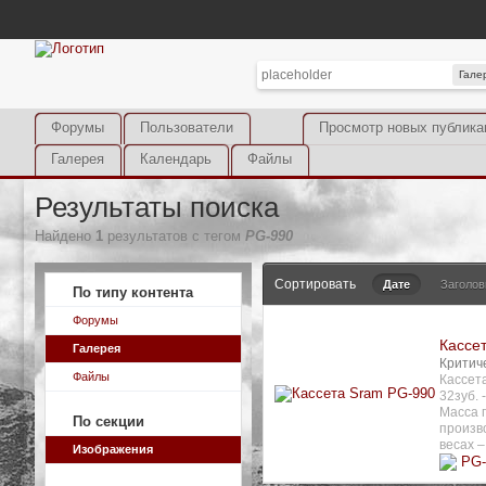
Гале
Форумы
Пользователи
Просмотр новых публика
Галерея
Календарь
Файлы
Результаты поиска
Найдено
1
результатов с тегом
PG-990
Сортировать
Дате
Заголов
По типу контента
Форумы
Кассе
Галерея
Критич
Файлы
Кассета
32зуб. 
Масса 
По секции
произво
весах –
Изображения
PG-