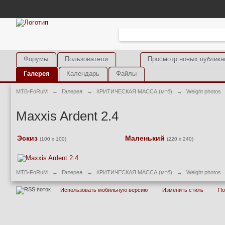
Форумы
Пользователи
Просмотр новых публика
Галерея
Календарь
Файлы
MTB-FoRuM
→
Галерея
→
КРИТИЧЕСКАЯ МАССА (мтб)
→
Weight photos
Maxxis Ardent 2.4
Эскиз
Маленький
(100 x 100)
(220 x 240)
MTB-FoRuM
→
Галерея
→
КРИТИЧЕСКАЯ МАССА (мтб)
→
Weight photos
Использовать мобильную версию
Изменить стиль
П