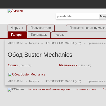
Гале
Форумы
Пользователи
Просмотр новых публика
Галерея
Календарь
Файлы
MTB-FoRuM
→
Галерея
→
КРИТИЧЕСКАЯ МАССА (мтб)
→
Критическая м
Обод Buster Mechanics
Эскиз
Маленький
(100 x 100)
(240 x 180)
MTB-FoRuM
→
Галерея
→
КРИТИЧЕСКАЯ МАССА (мтб)
→
Критическая м
Использовать мобильную версию
Изменить стиль
П