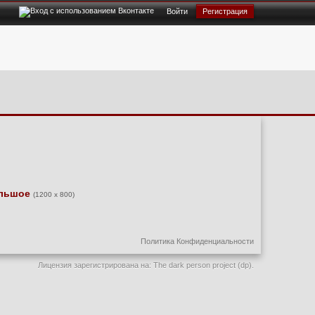
Войти
Регистрация
льшое
(1200 x 800)
Политика Конфиденциальности
Лицензия зарегистрирована на: The dark person project (dp).