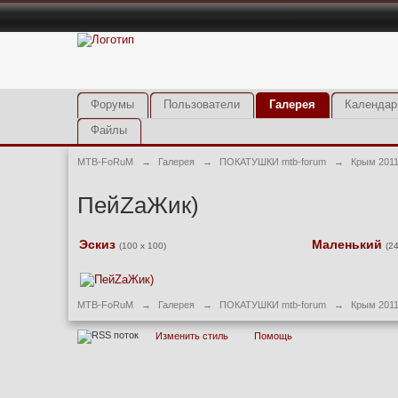
Форумы
Пользователи
Галерея
Календар
Файлы
MTB-FoRuM
→
Галерея
→
ПОКАТУШКИ mtb-forum
→
Крым 2011 
ПейZaЖик)
Эскиз
Маленький
(100 x 100)
(2
MTB-FoRuM
→
Галерея
→
ПОКАТУШКИ mtb-forum
→
Крым 2011 
Изменить стиль
Помощь