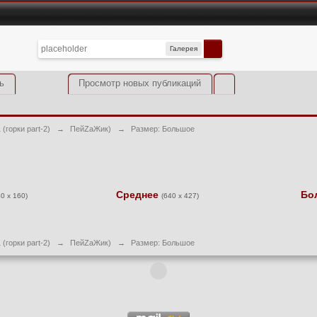
Галерея
ь
Просмотр новых публикаций
(горки part-2)
→
ПейZaЖик)
→
Размер: Большое
Среднее
Бо
40 x 160)
(640 x 427)
(горки part-2)
→
ПейZaЖик)
→
Размер: Большое