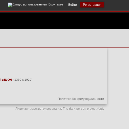
Войти
Регистрация
льшое
(1360 x 1020)
Политика Конфиденциальности
Лицензия зарегистрирована на: The dark person project (dp).