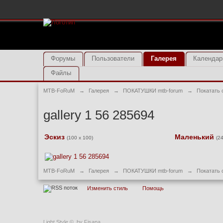
Форумы
Пользователи
Галерея
Календар
Файлы
MTB-FoRuM
→
Галерея
→
ПОКАТУШКИ mtb-forum
→
Покатать с
gallery 1 56 285694
Эскиз
Маленький
(100 x 100)
(2
MTB-FoRuM
→
Галерея
→
ПОКАТУШКИ mtb-forum
→
Покатать с
Изменить стиль
Помощь
Light Style
©
by Fisana