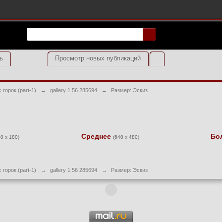
ь
Просмотр новых публикаций
 горок (part-1)
→
gallery 1 56 285694
→
Размер: Эскиз
Среднее
Бо
40 x 180)
(640 x 480)
 горок (part-1)
→
gallery 1 56 285694
→
Размер: Эскиз