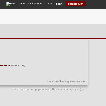
Войти
Регистрация
льшое
(1024 x 768)
Политика Конфиденциальности
Лицензия зарегистрирована на: The dark person project (dp).