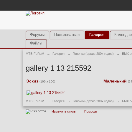
Форумы
Пользователи
Галерея
Календар
Файлы
MTB-FoRuM
→
Галерея
→
Гоночки (архив 200х годов)
→
БМХ р
gallery 1 13 215592
Эскиз
Маленький
(100 x 100)
(2
MTB-FoRuM
→
Галерея
→
Гоночки (архив 200х годов)
→
БМХ р
Изменить стиль
Помощь