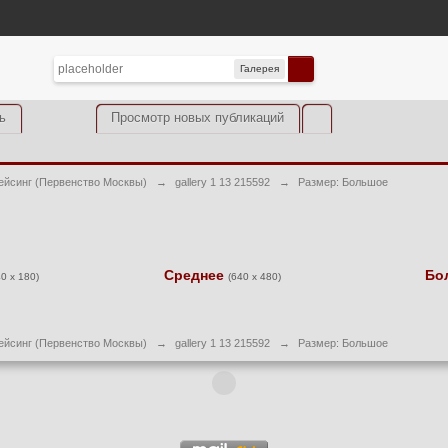
Галерея
ь
Просмотр новых публикаций
ейсинг (Первенство Москвы)
→
gallery 1 13 215592
→
Размер: Большое
Среднее
Бо
40 x 180)
(640 x 480)
ейсинг (Первенство Москвы)
→
gallery 1 13 215592
→
Размер: Большое