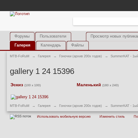
Форумы
Пользователи
Просмотр новых публика
Галерея
Календарь
Файлы
MTB-FoRuM
→
Галерея
→
Гоночки (архив 200х годов)
→
SummerKAT - 1ый
gallery 1 24 15396
Эскиз
Маленький
(100 x 100)
(180 x 240)
MTB-FoRuM
→
Галерея
→
Гоночки (архив 200х годов)
→
SummerKAT - 1ый
Использовать мобильную версию
Изменить стиль
П