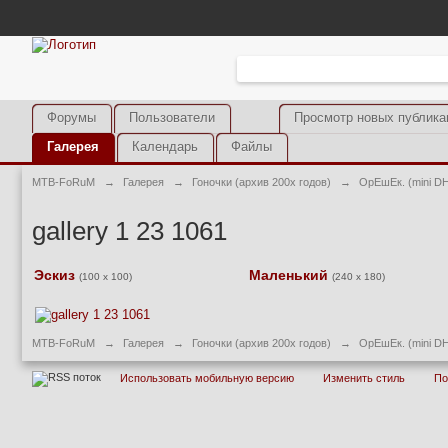
Форумы
Пользователи
Просмотр новых публика
Галерея
Календарь
Файлы
MTB-FoRuM
→
Галерея
→
Гоночки (архив 200х годов)
→
ОрЕшЕк. (mini D
gallery 1 23 1061
Эскиз
Маленький
(100 x 100)
(240 x 180)
MTB-FoRuM
→
Галерея
→
Гоночки (архив 200х годов)
→
ОрЕшЕк. (mini D
Использовать мобильную версию
Изменить стиль
П