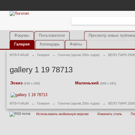
Форумы
Пользователи
Просмотр новых публика
Галерея
Календарь
Файлы
MTB-FoRuM
→
Галерея
→
Гоночки (архив 200х годов)
→
ВЕЛО ПАРК 2008
gallery 1 19 78713
Эскиз
Маленький
(100 x 100)
(240 x 161)
MTB-FoRuM
→
Галерея
→
Гоночки (архив 200х годов)
→
ВЕЛО ПАРК 2008
Использовать мобильную версию
Изменить стиль
П