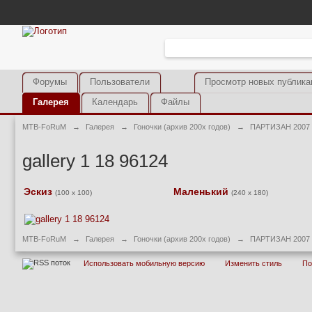
Форумы
Пользователи
Просмотр новых публика
Галерея
Календарь
Файлы
MTB-FoRuM
→
Галерея
→
Гоночки (архив 200х годов)
→
ПАРТИЗАН 2007
gallery 1 18 96124
Эскиз
Маленький
(100 x 100)
(240 x 180)
MTB-FoRuM
→
Галерея
→
Гоночки (архив 200х годов)
→
ПАРТИЗАН 2007
Использовать мобильную версию
Изменить стиль
П