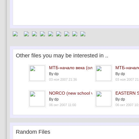
Other files you may be interested in ..
МТБ-начало века (олд-с...
МТБ-начало 
By dp
By dp
03 ноя 2007 21:36
03 ноя 2007 21
NORCO (new school velo...
EASTERN 
By dp
By dp
06 окт 2007 11:00
06 окт 2007 10
Random Files