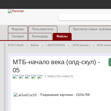
Форумы
Пользователи
Просмотр новых публика
Галерея
Календарь
Файлы
MTB-FoRuM
→
Файлы
→
+ ВАЛПАПЕРЫ
→
| MTB разное |
→
МТБ-начало
МТБ-начало века (олд-скул) -
05
1 Votes (You voted 5)
- Разрешение картинки - 1024х768