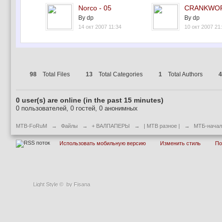
Norco - 05
CRANKWOR
By dp
By dp
14 окт 2007 11:34
10 окт 2007 21
98
Total Files
13
Total Categories
1
Total Authors
4
0 user(s) are online (in the past 15 minutes)
0 пользователей, 0 гостей, 0 анонимных
MTB-FoRuM
→
Файлы
→
+ ВАЛПАПЕРЫ
→
| MTB разное |
→
МТБ-начало
Использовать мобильную версию
Изменить стиль
П
Light Style
©
by Fisana