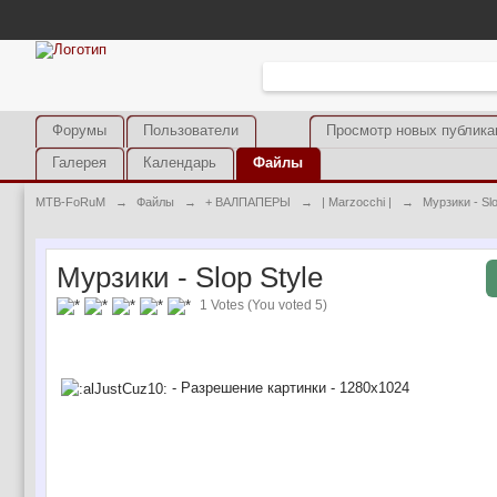
Форумы
Пользователи
Просмотр новых публика
Галерея
Календарь
Файлы
MTB-FoRuM
→
Файлы
→
+ ВАЛПАПЕРЫ
→
| Marzocchi |
→
Мурзики - Slo
Мурзики - Slop Style
1 Votes (You voted 5)
- Разрешение картинки - 1280х1024