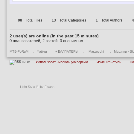
98
Total Files
13
Total Categories
1
Total Authors
4
2 user(s) are online (in the past 15 minutes)
0 пользователей, 2 гостей, 0 анонимных
MTB-FoRuM
→
Файлы
→
+ ВАЛПАПЕРЫ
→
| Marzocchi |
→
Мурзики - Slo
Использовать мобильную версию
Изменить стиль
П
Light Style
©
by Fisana