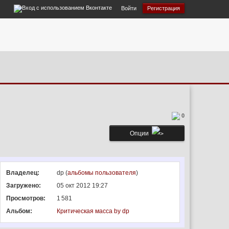
Войти
Регистрация
0
Опции
Владелец:
dp (
альбомы пользователя
)
Загружено:
05 окт 2012 19:27
Просмотров:
1 581
Альбом:
Критическая масса by dp