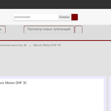
Галерея
ь
Просмотр новых публикаций
тическая масса by dp
→
Maxxis Minion DHF 3C