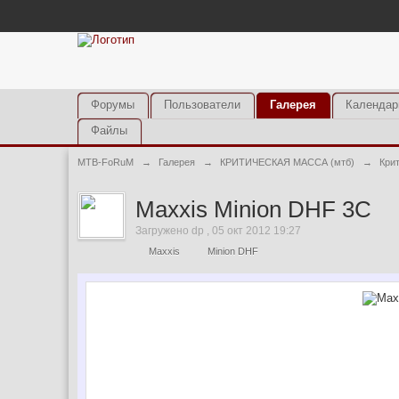
Форумы
Пользователи
Галерея
Календар
Файлы
MTB-FoRuM
→
Галерея
→
КРИТИЧЕСКАЯ МАССА (мтб)
→
Кри
Maxxis Minion DHF 3C
Загружено dp , 05 окт 2012 19:27
Maxxis
Minion DHF