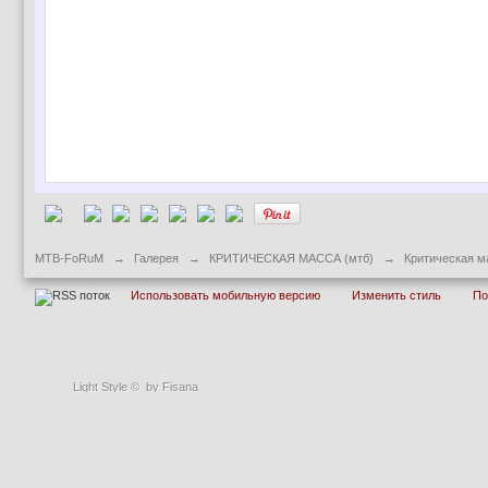
MTB-FoRuM
→
Галерея
→
КРИТИЧЕСКАЯ МАССА (мтб)
→
Критическая м
Использовать мобильную версию
Изменить стиль
П
Light Style
©
by Fisana