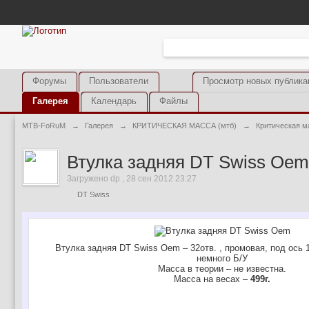
Форумы
Пользователи
Просмотр новых публика
Галерея
Календарь
Файлы
MTB-FoRuM
→
Галерея
→
КРИТИЧЕСКАЯ МАССА (мтб)
→
Критическая м
Втулка задняя DT Swiss Oem
Загружено dp , 28 сен 2012 23:27
DT Swiss
Втулка задняя DT Swiss Oem – 32отв. , промовая, под ось 1
немного Б/У
Масса в теории – не известна.
Масса на весах –
499г.