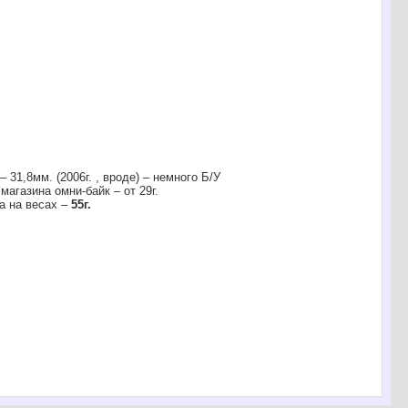
31,8мм. (2006г. , вроде) – немного Б/У
магазина омни-байк – от 29г.
а на весах –
55г.