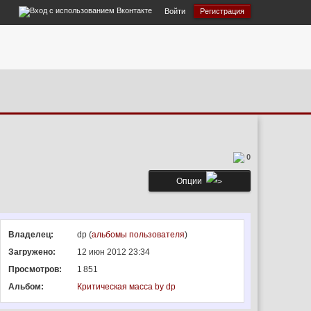
Войти
Регистрация
0
Опции
Владелец:
dp (
альбомы пользователя
)
Загружено:
12 июн 2012 23:34
Просмотров:
1 851
Альбом:
Критическая масса by dp