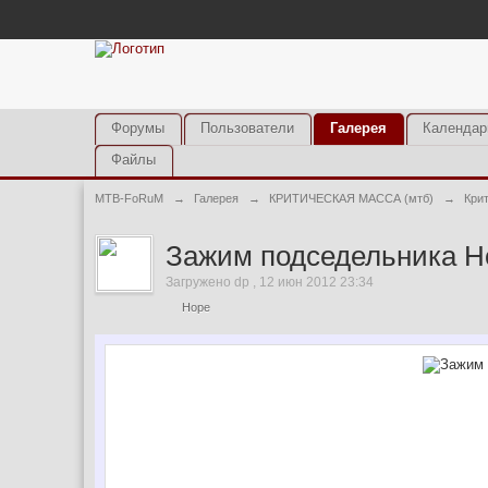
Форумы
Пользователи
Галерея
Календар
Файлы
MTB-FoRuM
→
Галерея
→
КРИТИЧЕСКАЯ МАССА (мтб)
→
Кри
Зажим подседельника H
Загружено dp , 12 июн 2012 23:34
Hope