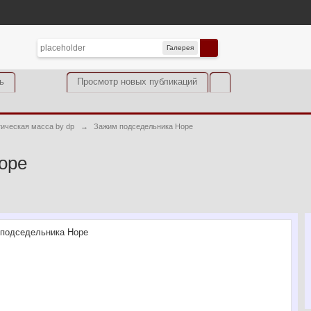
Галерея
ь
Просмотр новых публикаций
тическая масса by dp
→
Зажим подседельника Hope
ope