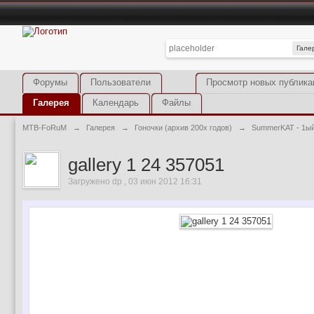
Гале
Форумы
Пользователи
Просмотр новых публика
Галерея
Календарь
Файлы
MTB-FoRuM
→
Галерея
→
Гоночки (архив 200х годов)
→
SummerKAT - 1ый
gallery 1 24 357051
Загружено dp , 03 июн 2012 16:31