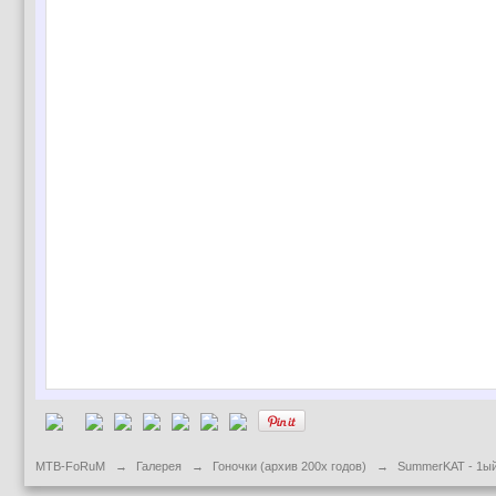
MTB-FoRuM
→
Галерея
→
Гоночки (архив 200х годов)
→
SummerKAT - 1ый