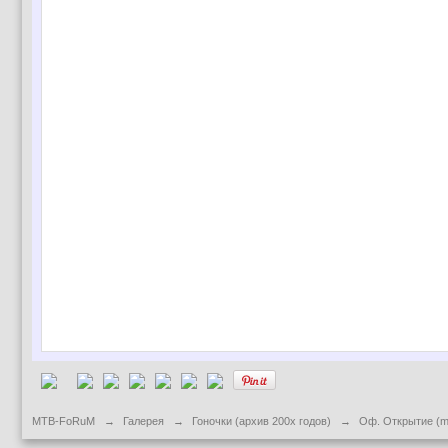
MTB-FoRuM
→
Галерея
→
Гоночки (архив 200х годов)
→
Оф. Открытие (m