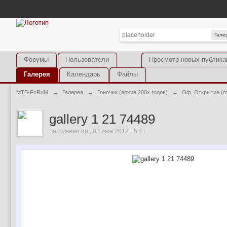
Гале
Форумы
Пользователи
Просмотр новых публика
Галерея
Календарь
Файлы
MTB-FoRuM
→
Галерея
→
Гоночки (архив 200х годов)
→
Оф. Открытие (m
gallery 1 21 74489
Загружено dp , 03 июн 2012 15:41