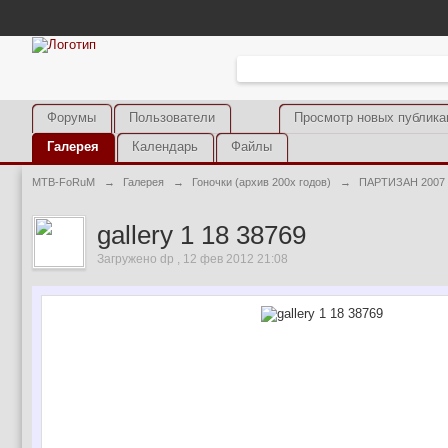
Форумы
Пользователи
Просмотр новых публика
Галерея
Календарь
Файлы
MTB-FoRuM
→
Галерея
→
Гоночки (архив 200х годов)
→
ПАРТИЗАН 2007
gallery 1 18 38769
Загружено dp , 12 фев 2012 21:08