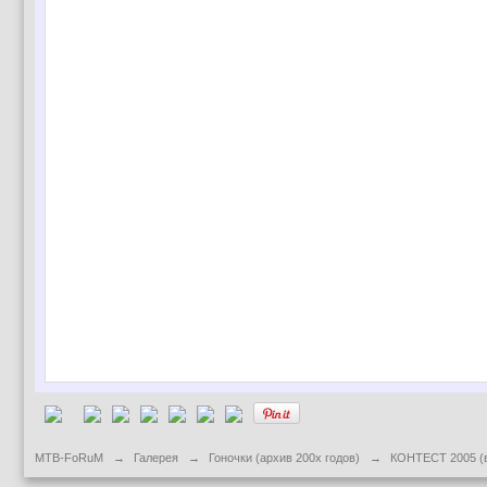
MTB-FoRuM
→
Галерея
→
Гоночки (архив 200х годов)
→
КОНТЕСТ 2005 (вт