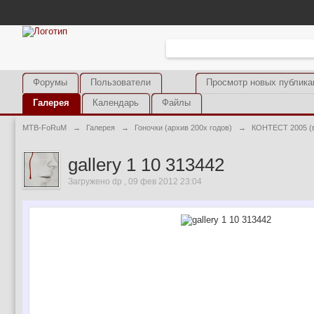
Форумы
Пользователи
Просмотр новых публика
Галерея
Календарь
Файлы
MTB-FoRuM
→
Галерея
→
Гоночки (архив 200х годов)
→
КОНТЕСТ 2005 (вт
gallery 1 10 313442
Загружено dp , 09 фев 2012 23:04