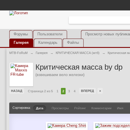
Форумы
Пользователи
Просмотр новых публика
Галерея
Календарь
Файлы
MTB-FoRuM
→
Галерея
→
КРИТИЧЕСКАЯ МАССА (мтб)
→
Критическая м
Критическая масса by dp
(взвешиваем вело железки)
НАЗАД
ВПЕРЕД
»
Страница 2 из 5
1
2
3
4
Сортировка:
Дата
Просмотры
Рейтинг
Комментарии
Имя