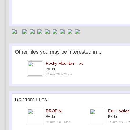
Other files you may be interested in ..
Rocky Mountain - xc
By dp
14 ноя 2007 21:05
Random Files
DROPIN
Ети - Actio
By dp
By dp
07 окт 2007 18:01
14 окт 2007 14