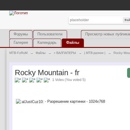
Фа
Форумы
Пользователи
Просмотр новых публика
Галерея
Календарь
Файлы
MTB-FoRuM
→
Файлы
→
+ ВАЛПАПЕРЫ
→
| MTB разное |
→
Rocky Mount
Rocky Mountain - fr
1 Votes (You voted 5)
- Разрешение картинки - 1024х768