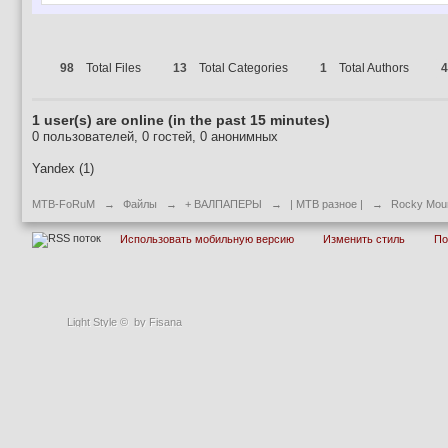
98
Total Files
13
Total Categories
1
Total Authors
4
1 user(s) are online (in the past 15 minutes)
0 пользователей, 0 гостей, 0 анонимных
Yandex (1)
MTB-FoRuM
→
Файлы
→
+ ВАЛПАПЕРЫ
→
| MTB разное |
→
Rocky Mount
Использовать мобильную версию
Изменить стиль
П
Light Style
©
by Fisana