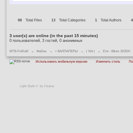
98
Total Files
13
Total Categories
1
Total Authors
4
3 user(s) are online (in the past 15 minutes)
0 пользователей, 3 гостей, 0 анонимных
MTB-FoRuM
→
Файлы
→
+ ВАЛПАПЕРЫ
→
| Yeti |
→
Ети - Bikes 303DH
Использовать мобильную версию
Изменить стиль
П
Light Style
©
by Fisana