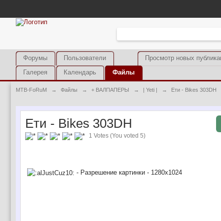
Форумы
Пользователи
Просмотр новых публика
Галерея
Календарь
Файлы
MTB-FoRuM
→
Файлы
→
+ ВАЛПАПЕРЫ
→
| Yeti |
→
Ети - Bikes 303DH
Ети - Bikes 303DH
1 Votes (You voted 5)
- Разрешение картинки - 1280х1024