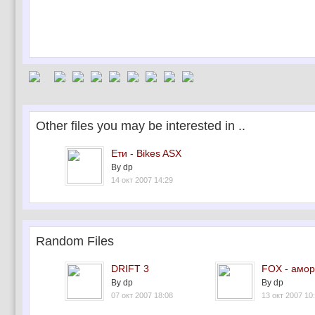
Other files you may be interested in ..
Ети - Bikes ASX
By dp
14 окт 2007 14:29
Random Files
DRIFT 3
FOX - амор
By dp
By dp
07 окт 2007 18:08
13 окт 2007 10