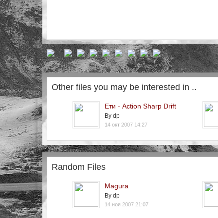
Other files you may be interested in ..
Ети - Action Sharp Drift
By dp
14 окт 2007 14:27
Random Files
Magura
By dp
14 ноя 2007 21:07