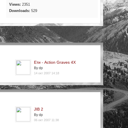
Views:
2351
Downloads:
529
Ети - Action Graves 4X
By dp
14 окт 2007 14:18
JIB 2
By dp
06 окт 2007 11:38