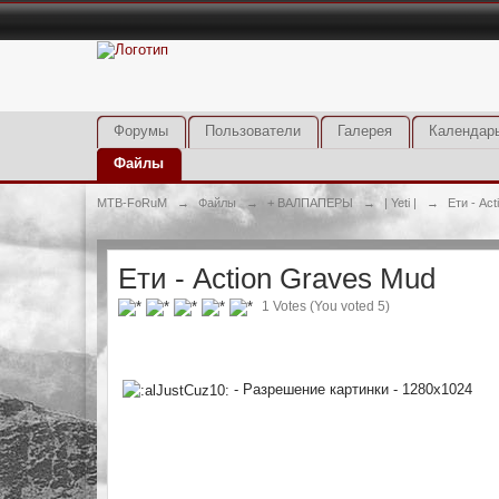
Форумы
Пользователи
Галерея
Календар
Файлы
MTB-FoRuM
→
Файлы
→
+ ВАЛПАПЕРЫ
→
| Yeti |
→
Ети - Ac
Ети - Action Graves Mud
1 Votes (You voted 5)
- Разрешение картинки - 1280х1024