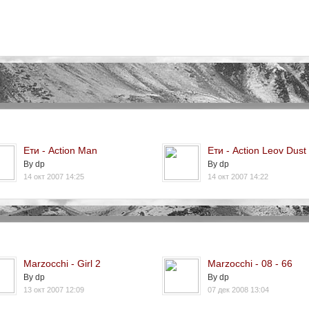
Ети - Action Man
Ети - Action Leov Dust
By dp
By dp
14 окт 2007 14:25
14 окт 2007 14:22
Marzocchi - Girl 2
Marzocchi - 08 - 66
By dp
By dp
13 окт 2007 12:09
07 дек 2008 13:04