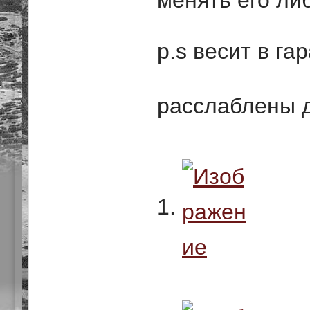
менять его ли
p.s весит в га
расслаблены 
1.