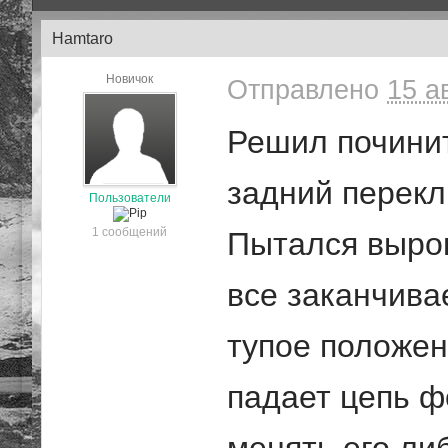
Hamtaro
Новичок
Отправлено
15 а
Решил починит
задний перекл
Пользователи
1 сообщений
Пытался выров
все заканчива
тупое положен
падает цепь ф