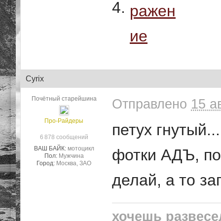
4.
Cyrix
Почётный старейшина
Отправлено
15 а
Про-Райдеры
петух гнутый...
6 878 сообщений
ВАШ БАЙК:
мотоцикл
фотки АДЪ, п
Пол:
Мужчина
Город:
Москва, ЗАО
делай, а то з
хочешь развесе