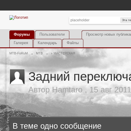
Эта т
Форумы
Пользователи
Просмотр новых публика
Галерея
Календарь
Файлы
MTB-FoRuM
→
MTB
→
+ МАСТЕРСКАЯ
Задний переключ
Автор
Hamtaro
,
15 авг 2011
В теме одно сообщение