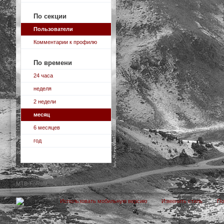
По секции
Пользователи
Комментарии к профилю
По времени
24 часа
неделя
2 недели
месяц
6 месяцев
год
MTB-FoRuM
→
Новые публикации
Использовать мобильную версию
Изменить стиль
П