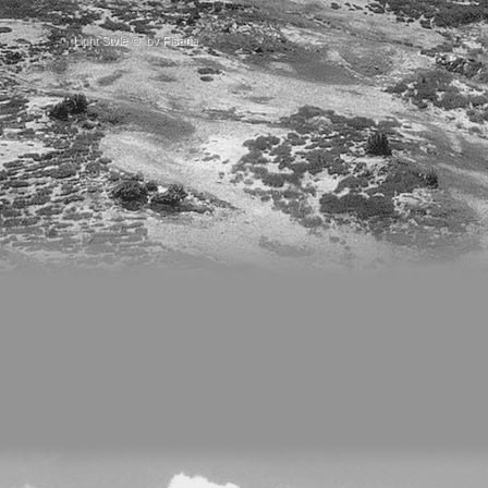
Light Style
©
by Fisana