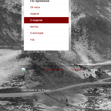
По времени
24 часа
неделя
2 недели
месяц
6 месяцев
год
MTB-FoRuM
→
Новые публикации
Изменить стиль
Помощь
Light Style
©
by Fisana