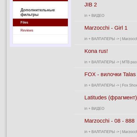
JIB 2
Дополнительные
фильтры
in
+ ВИДЕО
Files
Marzocchi - Girl 1
Reviews
in
+ ВАЛПАПЕРЫ
->
| Marzocch
Kona rus!
in
+ ВАЛПАПЕРЫ
->
| MTB раз
FOX - вилочки Talas
in
+ ВАЛПАПЕРЫ
->
| Fox Shox
Latitudes (фрагмент)
in
+ ВИДЕО
Marzocchi - 08 - 888
in
+ ВАЛПАПЕРЫ
->
| Marzocch