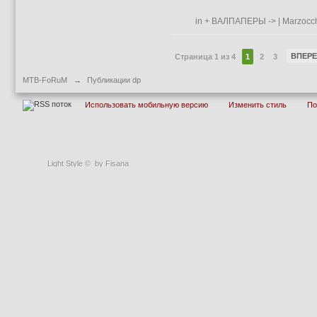
in
+ ВАЛПАПЕРЫ
->
| Marzocch
ВПЕР
Страница 1 из 4
1
2
3
MTB-FoRuM
→
Публикации dp
Использовать мобильную версию
Изменить стиль
П
Light Style
©
by Fisana