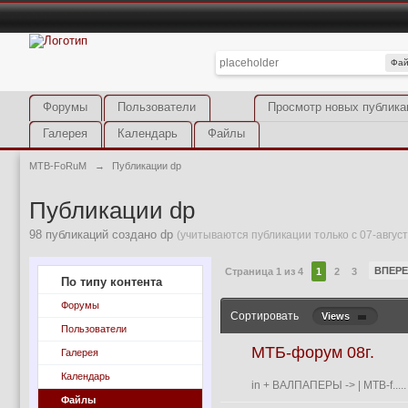
Фа
Форумы
Пользователи
Просмотр новых публика
Галерея
Календарь
Файлы
MTB-FoRuM
→
Публикации dp
Публикации dp
98 публикаций создано dp
(учитываются публикации только с 07-август
ВПЕР
Страница 1 из 4
1
2
3
По типу контента
Форумы
Сортировать
Views
Пользователи
МТБ-форум 08г.
Галерея
Календарь
in
+ ВАЛПАПЕРЫ
->
| MTB-f..... 
Файлы