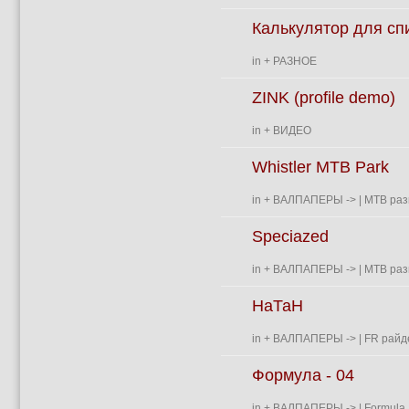
Калькулятор для сп
in
+ РАЗНОЕ
ZINK (profile demo)
in
+ ВИДЕО
Whistler MTB Park
in
+ ВАЛПАПЕРЫ
->
| MTB раз
Speciazed
in
+ ВАЛПАПЕРЫ
->
| MTB раз
НаТаН
in
+ ВАЛПАПЕРЫ
->
| FR райд
Формула - 04
in
+ ВАЛПАПЕРЫ
->
| Formula 