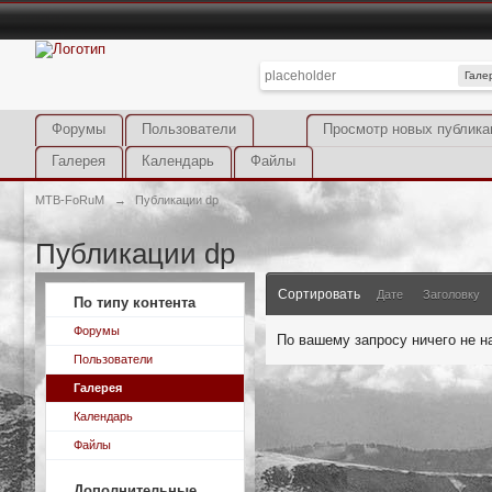
Гале
Форумы
Пользователи
Просмотр новых публика
Галерея
Календарь
Файлы
MTB-FoRuM
→
Публикации dp
Публикации dp
Сортировать
Дате
Заголовку
По типу контента
Форумы
По вашему запросу ничего не н
Пользователи
Галерея
Календарь
Файлы
Дополнительные