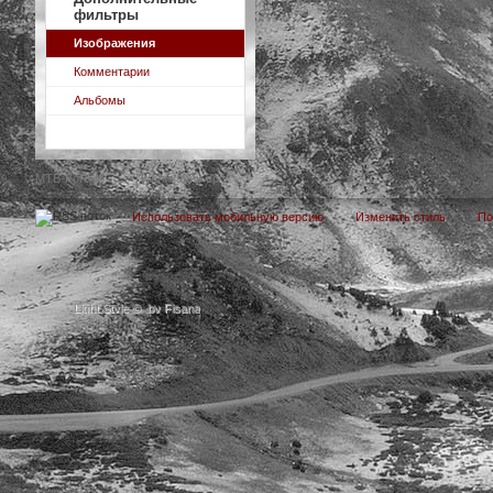
фильтры
Изображения
Комментарии
Альбомы
MTB-FoRuM
→
Публикации dp
Использовать мобильную версию
Изменить стиль
П
Light Style
©
by Fisana