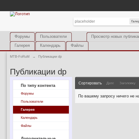
Гале
Форумы
Пользователи
Просмотр новых публика
Галерея
Календарь
Файлы
MTB-FoRuM
→
Публикации dp
Публикации dp
Сортировать
Дате
Заголовку
По типу контента
Форумы
По вашему запросу ничего не н
Пользователи
Галерея
Календарь
Файлы
Дополнительные