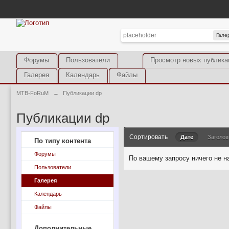
Гале
Форумы
Пользователи
Просмотр новых публика
Галерея
Календарь
Файлы
MTB-FoRuM
→
Публикации dp
Публикации dp
Сортировать
Дате
Заголов
По типу контента
Форумы
По вашему запросу ничего не н
Пользователи
Галерея
Календарь
Файлы
Дополнительные