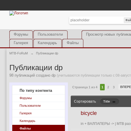
Фа
Форумы
Пользователи
Просмотр новых публика
Галерея
Календарь
Файлы
MTB-FoRuM
→
Публикации dp
Публикации dp
98 публикаций создано dp
(учитываются публикации только с 08-август
ВПЕР
Страница 1 из 4
1
2
3
По типу контента
Форумы
Сортировать
Title
Пользователи
bicycle
Галерея
Календарь
in
+ ВАЛПАПЕРЫ
->
| MTB раз
Файлы