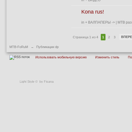
in
+ ВИДЕО
Kona rus!
in
+ ВАЛПАПЕРЫ
->
| MTB раз
ВПЕР
Страница 1 из 4
1
2
3
MTB-FoRuM
→
Публикации dp
Использовать мобильную версию
Изменить стиль
П
Light Style
©
by Fisana