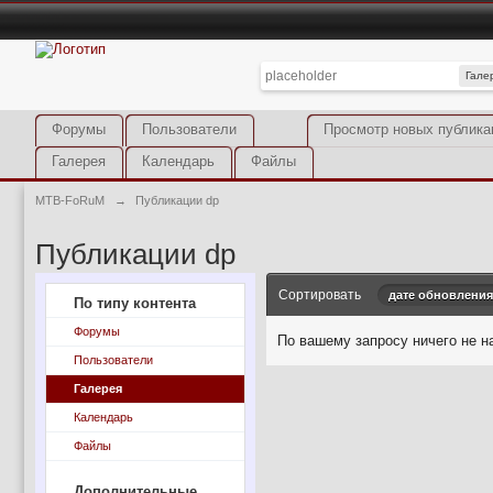
Гале
Форумы
Пользователи
Просмотр новых публика
Галерея
Календарь
Файлы
MTB-FoRuM
→
Публикации dp
Публикации dp
Сортировать
дате обновления
По типу контента
Форумы
По вашему запросу ничего не н
Пользователи
Галерея
Календарь
Файлы
Дополнительные