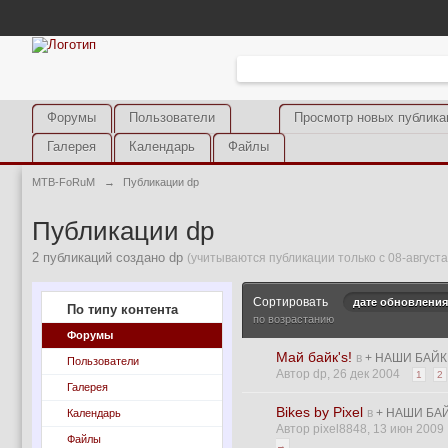
Форумы
Пользователи
Просмотр новых публика
Галерея
Календарь
Файлы
MTB-FoRuM
→
Публикации dp
Публикации dp
2 публикаций создано dp
(учитываются публикации только с 08-августа
Сортировать
дате обновления
По типу контента
по возрастанию
Форумы
Май байк's!
в
+ НАШИ БАЙ
Пользователи
Автор dp, 26 дек 2004
1
2
Галерея
Bikes by Pixel
в
+ НАШИ БА
Календарь
Автор pixel8848, 13 июн 2009
Файлы
→