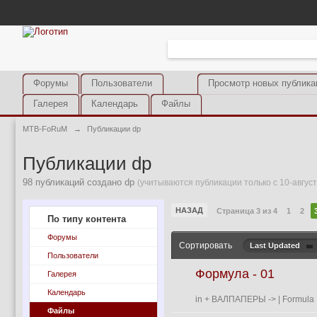
Форумы
Пользователи
Просмотр новых публика
Галерея
Календарь
Файлы
MTB-FoRuM
→
Публикации dp
Публикации dp
98 публикаций создано dp
(учитываются публикации только с 10-август
НАЗАД
Страница 3 из 4
1
2
По типу контента
Форумы
Сортировать
Last Updated
Пользователи
Формула - 01
Галерея
Календарь
in
+ ВАЛПАПЕРЫ
->
| Formula 
Файлы