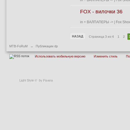
in
+ ВАЛПАПЕРЫ
->
| Fox Shox
FOX - вилочки 36
in
+ ВАЛПАПЕРЫ
->
| Fox Shox
НАЗАД
Страница 3 из 4
1
2
MTB-FoRuM
→
Публикации dp
Использовать мобильную версию
Изменить стиль
П
Light Style
©
by Fisana