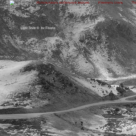
Использовать мобильную версию
Изменить стиль
П
Light Style
©
by Fisana