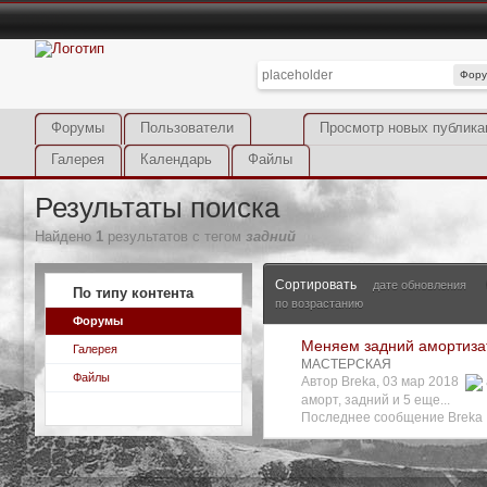
Фор
Форумы
Пользователи
Просмотр новых публика
Галерея
Календарь
Файлы
Результаты поиска
Найдено
1
результатов с тегом
задний
Сортировать
дате обновления
По типу контента
по возрастанию
Форумы
Меняем задний амортиза
Галерея
МАСТЕРСКАЯ
Файлы
Автор Breka, 03 мар 2018
аморт
,
задний
и 5 еще...
Последнее сообщение Breka 