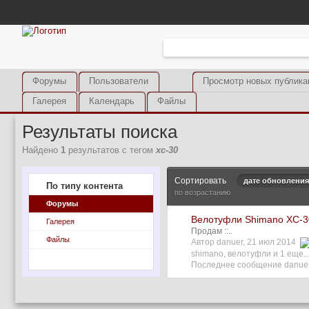
Форумы
Пользователи
Просмотр новых публика
Галерея
Календарь
Файлы
Результаты поиска
Найдено
1
результатов с тегом
xc-30
Сортировать
дате обновления
По типу контента
по возрастанию
Форумы
Велотуфли Shimano XC-
Галерея
Продам ::..
Файлы
Автор danuer, 21 июл 2014
shimano
,
велотуфли
и 1 еще..
Последнее сообщение danuer